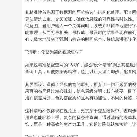
其精准性首先源于数据源的严苛筛选与结构化处理。配查网
算法清洗去重、交叉验证，确保信息源的可靠性与时效性。
询意图。当用户输入一个关键词时，系统并非简单地进行字
能推理，从而将最相关、最权威、最及时的结果呈现在前列
心，极大地节省了甄别与筛选的时间成本，将信息洪流转化
**清晰：化繁为简的视觉哲学**
如果说精准是配查网的“内功”，那么“设计清晰”则是其征
查询工具，即使数据再精准，也足以让人望而却步。配查网
其界面设计遵循了经典的简约原则，摒弃了一切不必要的视
果页的布局经过精心规划，信息层级分明：核心摘要一目了
用户按需展开。色彩搭配柔和且具有功能性，不同的标签、
这种清晰不仅体现在视觉上，更贯穿于交互逻辑中。查询步
用户也能轻松上手。复杂的多条件查询，通过清晰的表单和
饰，而是一种高效的生产力工具，它通过降低认知负荷，让
**专注：在深度中创造效率**