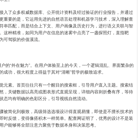
接入了众多权威数据库、公开统计资料及经过验证的行业报告，并通过
更重要的是，它运用先进的自然语言处理和机器学习技术，深入理解查
符串匹配，而是结合上下文、用户画像及历史行为，进行语义关联与智
。这种精准，如同为用户在信息的迷雾中点亮了一盏探照灯，直指靶
为可驾驭的价值溪流。
服用户的“外在魅力”。在用户体验至上的今天，一个逻辑混乱、界面繁杂的
的成功，很大程度上得益于其对“清晰”哲学的极致追求。
觉元素。首页往往只有一个醒目的搜索框，引导用户直入主题。搜索结
然，关键数据以高亮或图表形式直观呈现，详细内容则折叠有序，等待
状态均有明确的色彩区分，引导视线自然流动。
骤被简化到极致，高级筛选选项设计得直观易懂，即使是不擅长技术的
即时反馈，变得像搭积木一样简单。配查网证明了，优秀的设计不是装
用户能够将全部注意力聚焦于数据本身和决策思考。