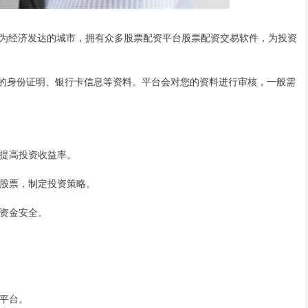
为经济发达的城市，拥有众多股票配资平台股票配资交易软件，为投资
需的身份证明、银行卡信息等资料。平台会对您的资料进行审核，一般需
，提高投资收益率。
适的股票，制定投资策略。
者资金安全。
的平台。