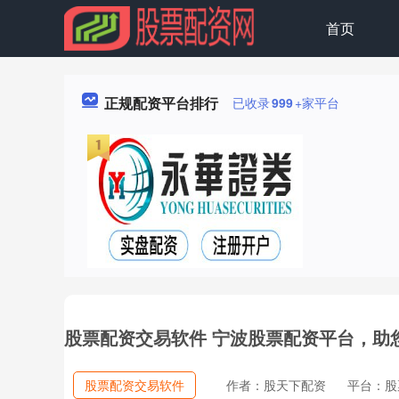
首页
正规配资平台排行
已收录
999
+家平台
股票配资交易软件 宁波股票配资平台，助
股票配资交易软件
作者：股天下配资
平台：股