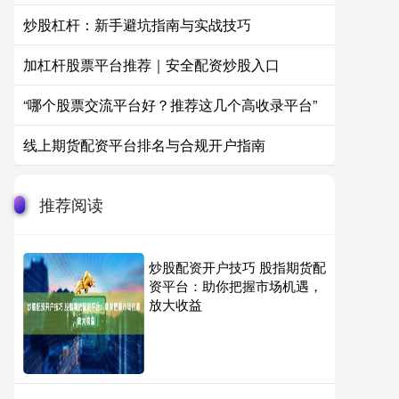
炒股杠杆：新手避坑指南与实战技巧
加杠杆股票平台推荐｜安全配资炒股入口
“哪个股票交流平台好？推荐这几个高收录平台”
线上期货配资平台排名与合规开户指南
推荐阅读
炒股配资开户技巧 股指期货配
资平台：助你把握市场机遇，
放大收益