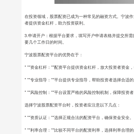
在投资领域，股票配资已成为一种常见的融资方式。宁波作
者提供资金杠杆，助力投资获利。
3.申请开户：根据平台要求，填写开户申请表格并提交所
要几个工作日的时间。
宁波股票配资平台的优势在于：
* **资金杠杆：**配资平台提供资金杠杆，放大投资者资金
* **专业指导：**平台提供专业指导，帮助投资者选择合
* **风险控制：**平台设置严格的风险控制机制，保障投资
选择宁波股票配资平台时，投资者应注意以下几点：
* **资质认证：**选择正规合法的配资平台，确保资金安全。
* **利率合理：**比较不同平台的配资利率，选择利率合理