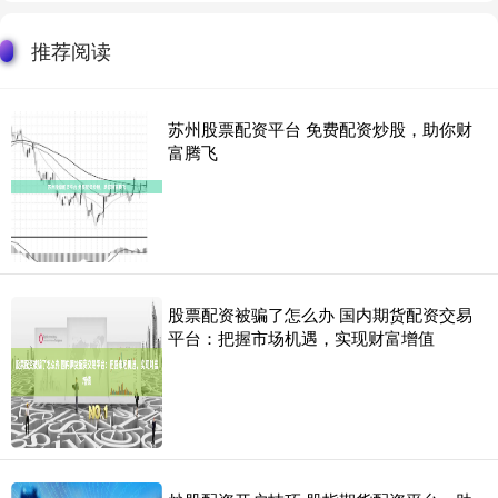
推荐阅读
苏州股票配资平台 免费配资炒股，助你财
富腾飞
股票配资被骗了怎么办 国内期货配资交易
平台：把握市场机遇，实现财富增值