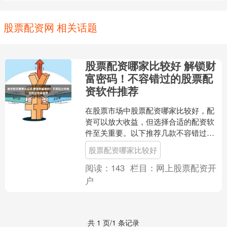
股票配资网 相关话题
股票配资哪家比较好 解锁财
富密码！不容错过的股票配
资软件推荐
在股票市场中股票配资哪家比较好，配
资可以放大收益，但选择合适的配资软
件至关重要。以下推荐几款不容错过的
股票配资软件： * **放大收益空间：**配
股票配资哪家比较好
资可以放大投资....
阅读：
143
栏目：
网上股票配资开
户
共 1 页/1 条记录