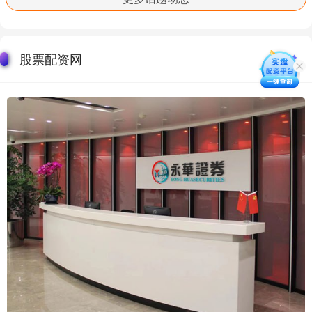
股票配资网