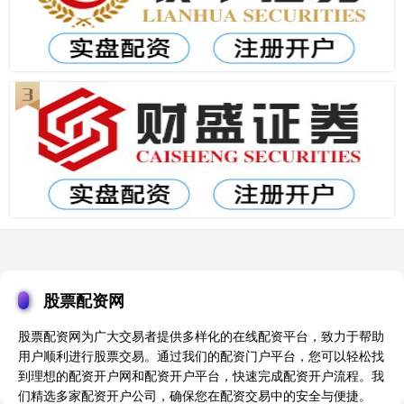
股票配资网
股票配资网为广大交易者提供多样化的在线配资平台，致力于帮助
用户顺利进行股票交易。通过我们的配资门户平台，您可以轻松找
到理想的配资开户网和配资开户平台，快速完成配资开户流程。我
们精选多家配资开户公司，确保您在配资交易中的安全与便捷。