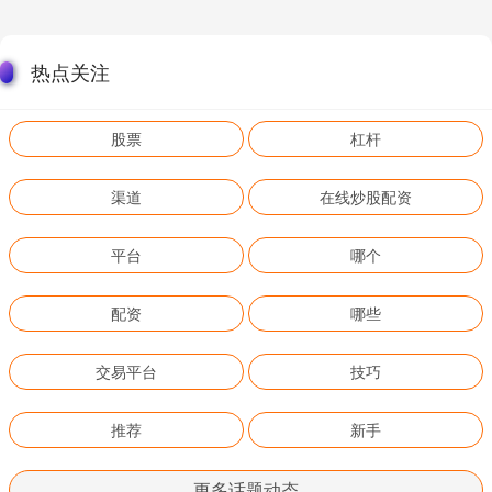
热点关注
股票
杠杆
渠道
在线炒股配资
平台
哪个
配资
哪些
交易平台
技巧
推荐
新手
更多话题动态