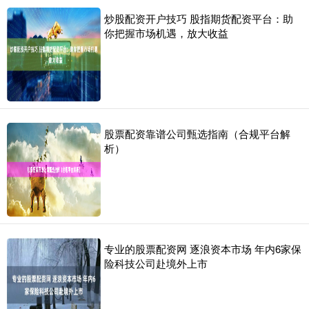
炒股配资开户技巧 股指期货配资平台：助
你把握市场机遇，放大收益
股票配资靠谱公司甄选指南（合规平台解
析）
专业的股票配资网 逐浪资本市场 年内6家保
险科技公司赴境外上市