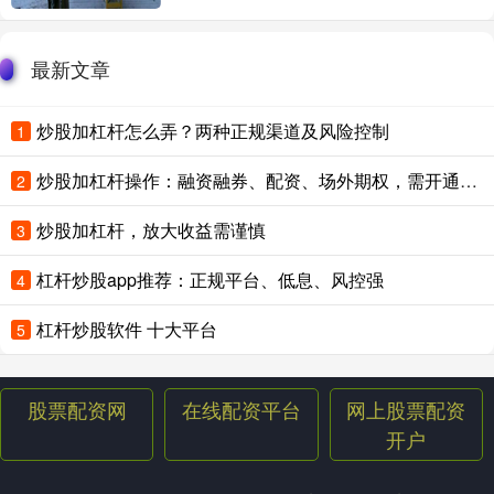
最新文章
炒股加杠杆怎么弄？两种正规渠道及风险控制
1
炒股加杠杆操作：融资融券、配资、场外期权，需开通权限并注意风险。
2
炒股加杠杆，放大收益需谨慎
3
杠杆炒股app推荐：正规平台、低息、风控强
4
杠杆炒股软件 十大平台
5
股票配资网
在线配资平台
网上股票配资
开户