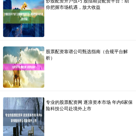
炒股配资开户技巧 股指期货配资平台：助
你把握市场机遇，放大收益
股票配资靠谱公司甄选指南（合规平台解
析）
专业的股票配资网 逐浪资本市场 年内6家保
险科技公司赴境外上市