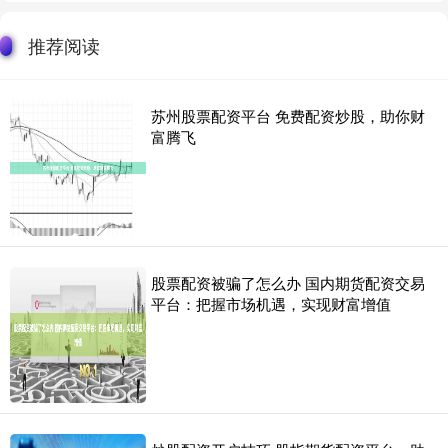
推荐阅读
苏州股票配资平台 免费配资炒股，助你财
富腾飞
股票配资被骗了怎么办 国内期货配资交易
平台：把握市场机遇，实现财富增值