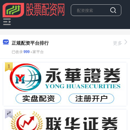
正规配资平台排行
更多
已收录
999
+家平台