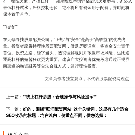
3. **理性决策，严控杠杆**：如果经过审慎评估后仍决定参与，务必从
最低杠杆试水，严格控制仓位，绝不将所有资金用于配资，并时刻将
保本置于首位。
**结语**
在无锡寻找股票配资公司，“正规”与“安全”是高于“高收益”的优先考
量。投资者应秉持理性股票配资网，做足尽职调查，将资金安全置于
首位。投资之路，稳字当头，透彻理解规则并敬畏市场风险，远比追
逐高杠杆的短暂狂欢更为重要。建议广大投资者优先考虑通过正规券
商渠道的融资融券等合法合规方式，进行理性投资。
文章为作者独立观点，不代表股票配资网观点
上一篇：
**线上杠杆炒股：合规操作与风险提示**
下一篇：
好的，围绕“旺润配资网站”这个关键词，这里有几个适合
SEO收录的标题，均在以内，侧重点不同，供您选择：
相关文章