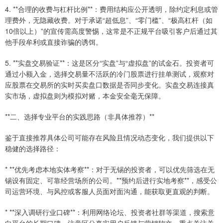
4. **合理的收费与杠杆比例**：费用结构应公开透明，除约定利息或管
理费外，无隐藏收费。对于承诺“超低息”、“零门槛”、“极高杠杆（如
10倍以上）”的宣传需高度警惕，这常是不正规平台吸引客户后通过其
他手段牟利或直接诈骗的诱饵。
5. **实盘交易验证**：这是区分“实盘”与“虚拟盘”的试金石。投资者可
通过小额入金，选择交易量不活跃的冷门股票进行挂单测试，观察对
应股票在交易所的实时买卖盘口数据是否同步变化。实盘交易连接真
实市场，虚拟盘则为模拟对赌，本金安全毫无保障。
**二、选择专业平台的实践思路（非具体推荐）**
鉴于直接推荐具体公司可能存在风险且情况动态变化，我们提供以下
稳健的选择路径：
* **优先考虑本地实体考察**：对于无锡的投资者，可以优先筛选在无
锡设有固定、可靠经营场所的公司。**预约后进行实地考察**，感受公
司运营环境、与风控或客服人员面对面沟通，能获取更直观的判断。
* **深入调研行业口碑**：利用网络论坛、投资者社群等渠道，搜索意