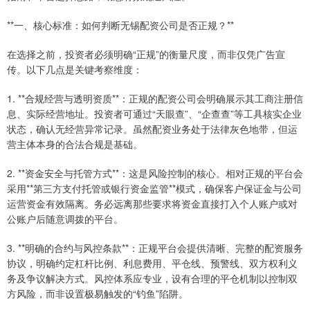
**一、核心标准：如何判断无锡配资公司是否正规？**
在选择之前，投资者必须明确“正规”的衡量尺度，而非仅凭广告宣
传。以下几点是关键考察维度：
1. **合规经营与透明资质**：正规的配资公司会明确展示其工商注册信
息、实际经营地址。投资者可通过“天眼查”、“企查查”等工具核实企业
状态，确认无经营异常记录。虽然配资业务处于法律灰色地带，但运
营主体本身的合法合规是基础。
2. **资金安全与托管方式**：这是风险控制的核心。相对正规的平台会
采用**第三方支付托管或银行资金监管**模式，确保客户保证金与公司
运营资金有效隔离。务必远离那些要求将资金直接打入个人账户或对
公账户后随意调拨的平台。
3. **明确的合约与风控条款**：正规平台会提供清晰、完整的配资服务
协议，明确约定杠杆比例、利息费用、平仓线、预警线、双方权利义
务及争议解决方式。风控体系应专业，设有合理的平仓机制以控制双
方风险，而非设置极易触发的“钓鱼”陷阱。